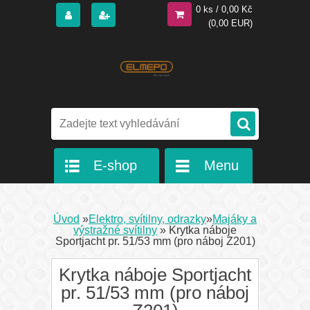
0 ks / 0,00 Kč
(0,00 EUR)
E-shop
Menu
Úvod
»
Elektro, svítilny, odrazky
»
Majáky a
výstražné svítilny
»
Krytka náboje
Sportjacht pr. 51/53 mm (pro náboj Z201)
Krytka náboje Sportjacht
pr. 51/53 mm (pro náboj